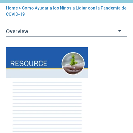
Home
> Como Ayudar a los Ninos a Lidiar con la Pandemia de
You
COVID-19
are
Overview
here
Back
Como
to
Ayudar
top
a
los
Ninos
a
Lidiar
con
la
Pandemia
de
COVID-
19