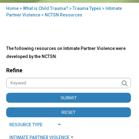
Home
>
What is Child Trauma?
>
Trauma Types
>
Intimate
You
Partner Violence
> NCTSN Resources
are
here
Back
NCTSN
The following resources on Intimate Partner Violence were
to
Resources
top
developed by the NCTSN.
Refine