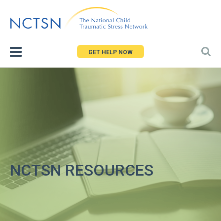
Jump
to
navigation
GET HELP NOW
NCTSN RESOURCES