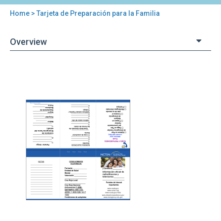
Home
> Tarjeta de Preparación para la Familia
You
are
Overview
here
Back
Tarjeta
to
de
top
Preparación
para
la
Familia