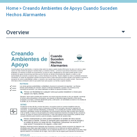
Home
> Creando Ambientes de Apoyo Cuando Suceden
You
Hechos Alarmantes
are
Overview
here
Back
Creando
to
Ambientes
top
de
Apoyo
Cuando
Suceden
Hechos
Alarmantes